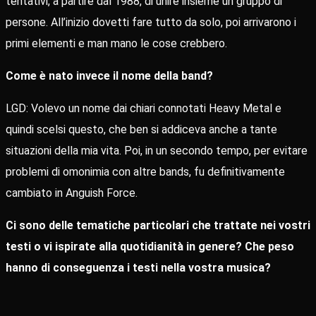
tentativi, a partire dal 1988, di unire insieme un gruppo di
persone. All’inizio dovetti fare tutto da solo, poi arrivarono i
primi elementi e man mano le cose crebbero.
Come è nato invece il nome della band?
LGD: Volevo un nome dai chiari connotati Heavy Metal e
quindi scelsi questo, che ben si addiceva anche a tante
situazioni della mia vita. Poi, in un secondo tempo, per evitare
problemi di omonimia con altre bands, fu definitivamente
cambiato in Anguish Force.
Ci sono delle tematiche particolari che trattate nei vostri
testi o vi ispirate alla quotidianità in genere? Che peso
hanno di conseguenza i testi nella vostra musica?
Richard: La cosa cambia di album in album: Ognuno dei nostri