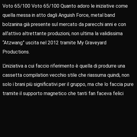
Voto 65/100 Voto 65/100 Quanto adoro le iniziative come
quella messa in atto dagli Anguish Force, metal band
bolzanina già presente sul mercato da parecchi anni e con
all’attivo altrettante produzioni, non ultima la validissima
“Atzwang” uscita nel 2012 tramite My Graveyard
Productions.
L’iniziativa a cui faccio riferimento è quella di produrre una
cassetta compilation vecchio stile che riassuma quindi, non
solo i brani più significativi per il gruppo, ma che lo faccia pure
tramite il supporto magnetico che tanti fan faceva felici
negli anni Ottanta, quando il tape trading veicolava, ancora
prima del Cd, i suggerimenti musicali ricercati tra i metal fan
di tutto il mondo. Ed ecco a voi: “Thrashin’ Meteors”.
Lo speed metal di classico stile statunitense lato Exciter